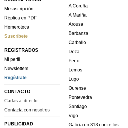
A Coruña
Mi suscripción
A Mariña
Réplica en PDF
Arousa
Hemeroteca
Barbanza
Suscríbete
Carballo
REGISTRADOS
Deza
Mi perfil
Ferrol
Newsletters
Lemos
Regístrate
Lugo
Ourense
CONTACTO
Pontevedra
Cartas al director
Santiago
Contacta con nosotros
Vigo
PUBLICIDAD
Galicia en 313 concellos