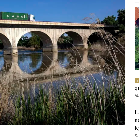
q
AL
L
n
l
X.