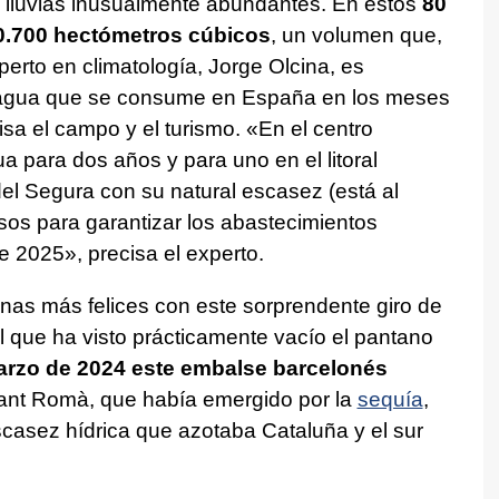
lluvias inusualmente abundantes. En estos
80
0.700 hectómetros cúbicos
, un volumen que,
erto en climatología, Jorge Olcina, es
el agua que se consume en España en los meses
sa el campo y el turismo. «En el centro
a para dos años y para uno en el litoral
el Segura con su natural escasez (está al
rsos para garantizar los abastecimientos
e 2025», precisa el experto.
nas más felices con este sorprendente giro de
l que ha visto prácticamente vacío el pantano
rzo de 2024 este embalse barcelonés
Sant Romà, que había emergido por la
sequía
,
casez hídrica que azotaba Cataluña y el sur