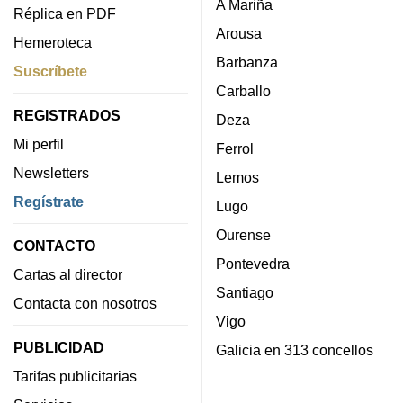
A Mariña
Réplica en PDF
Arousa
Hemeroteca
Barbanza
Suscríbete
Carballo
REGISTRADOS
Deza
Mi perfil
Ferrol
Newsletters
Lemos
Regístrate
Lugo
Ourense
CONTACTO
Pontevedra
Cartas al director
Santiago
Contacta con nosotros
Vigo
PUBLICIDAD
Galicia en 313 concellos
Tarifas publicitarias