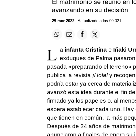
El matrimonio se reunió en l
avanzando en su decisión
29 mar 2022
. Actualizado a las 09:02 h.
L
a
infanta Cristina
e
Iñaki U
exduques de Palma pasaron 
pasada «preparando el terreno» pa
publica la revista
¡Hola!
y recogen 
podría estar ya cerca de material
avanzó esta idea durante el fin 
firmado ya los papeles o, al men
espera establecer cada uno. Hay q
que tienen en común, la más pe
Después de 24 años de matrimonio,
anunciaron a finales de enero su i