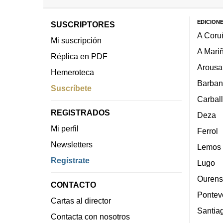
EDICION
SUSCRIPTORES
A Coru
Mi suscripción
A Mari
Réplica en PDF
Arousa
Hemeroteca
Barban
Suscríbete
Carbal
REGISTRADOS
Deza
Mi perfil
Ferrol
Newsletters
Lemos
Regístrate
Lugo
Ourens
CONTACTO
Pontev
Cartas al director
Santia
Contacta con nosotros