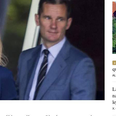
q
AL
L
n
l
X.