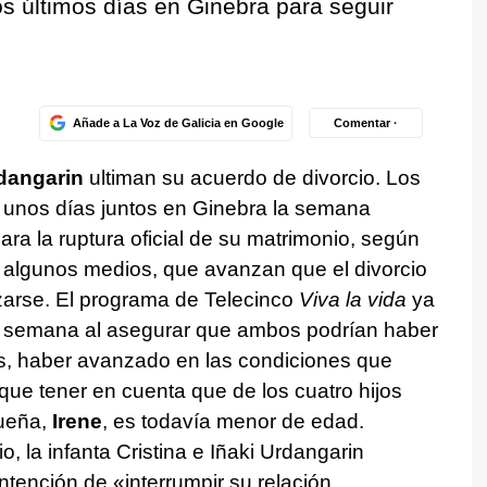
os últimos días en Ginebra para seguir
Añade a La Voz de Galicia en Google
Comentar ·
rdangarin
ultiman su acuerdo de divorcio. Los
unos días juntos en Ginebra la semana
ra la ruptura oficial de su matrimonio, según
algunos medios, que avanzan que el divorcio
izarse. El programa de Telecinco
Viva la vida
ya
de semana al asegurar que ambos podrían haber
os, haber avanzado en las condiciones que
ue tener en cuenta que de los cuatro hijos
queña,
Irene
, es todavía menor de edad.
 la infanta Cristina e Iñaki Urdangarin
ntención de «interrumpir su relación