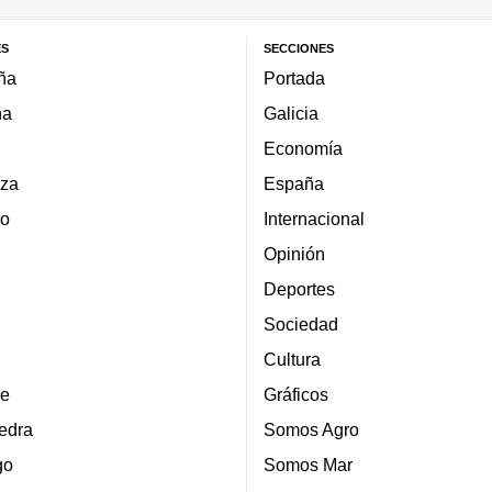
ES
SECCIONES
ña
Portada
ña
Galicia
Economía
za
España
lo
Internacional
Opinión
Deportes
Sociedad
Cultura
e
Gráficos
edra
Somos Agro
go
Somos Mar