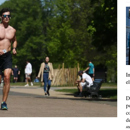
I
e
D
p
c
d
AN