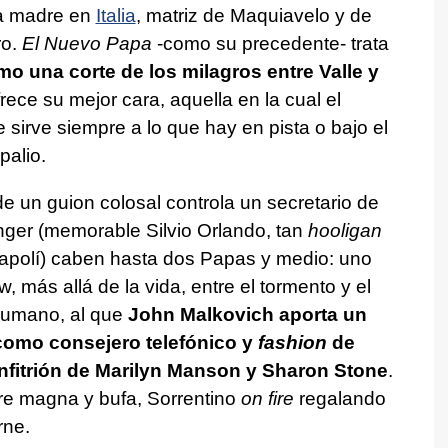
sa madre en
Italia
, matriz de Maquiavelo y de
ro.
El Nuevo Papa
-como su precedente- trata
mo una corte de los milagros entre Valle y
frece su mejor cara, aquella en la cual el
sirve siempre a lo que hay en pista o bajo el
palio.
e un guion colosal controla un secretario de
ger (memorable Silvio Orlando, tan
hooligan
Napolí) caben hasta dos Papas y medio: uno
, más allá de la vida, entre el tormento y el
 humano, al que
John Malkovich aporta un
 como consejero telefónico y
fashion
de
anfitrión de Marilyn Manson y Sharon Stone
.
re magna y bufa, Sorrentino
on fire
regalando
rne.