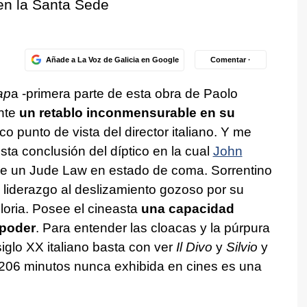
 en la Santa Sede
Añade a La Voz de Galicia en Google
Comentar ·
ap
a -primera parte de esta obra de Paolo
nte
un retablo inconmensurable en su
o punto de vista del director italiano. Y me
ta conclusión del díptico en la cual
John
 de un Jude Law en estado de coma. Sorrentino
l liderazgo al deslizamiento gozoso por su
loria. Posee el cineasta
una capacidad
 poder
. Para entender las cloacas y la púrpura
 siglo XX italiano basta con ver
Il Divo
y
Silvio
y
e 206 minutos nunca exhibida en cines es una