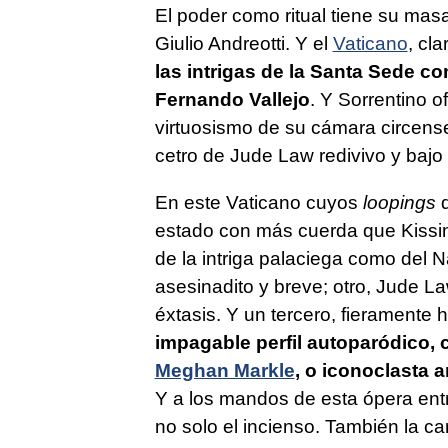
El poder como ritual tiene su ma
Giulio Andreotti. Y el
Vaticano
, cla
las intrigas de la Santa Sede co
Fernando Vallejo
. Y Sorrentino o
virtuosismo de su cámara circense 
cetro de Jude Law redivivo y bajo 
En este Vaticano cuyos
loopings
d
estado con más cuerda que Kissin
de la intriga palaciega como del 
asesinadito y breve; otro, Jude Law
éxtasis. Y un tercero, fieramente
impagable perfil autoparódico,
Meghan Markle
, o iconoclasta 
Y a los mandos de esta ópera ent
no solo el incienso. También la ca