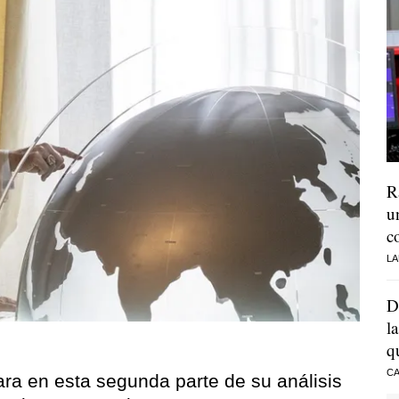
R
u
c
LA
D
l
q
CA
ara en esta segunda parte de su análisis