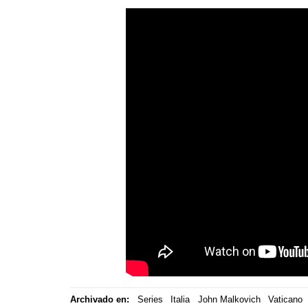
Archivado en:
Series
Italia
John Malkovich
Vaticano