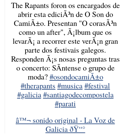
The Rapants foron os encargados de
abrir esta ediciÃ³n de O Son do
CamiÃ±o. Presentan "O corasÃ³n
como un after", Ã¡lbum que os
levarÃ¡ a recorrer este verÃ¡n gran
parte dos festivais galegos.
Responden Ã¡s nosas preguntas tras
o concerto: SÃ­ntense o grupo de
moda?
#osondocamiÃ±o
#therapants
#musica
#festival
#galicia
#santiagodecompostela
#parati
â™¬ sonido original - La Voz de
Galicia ðŸ“°