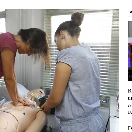
Ta
R
u
c
LA
D