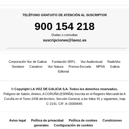
TELÉFONO GRATUITO DE ATENCIÓN AL SUSCRIPTOR
900 154 218
Dudas o consultas
suscripciones@lavoz.es
Corporación Voz de Galicia
Fundación SRFL
Voz Audiovisual
RadioVoz
Sondaxe
Canalvoz
Voz Natura
Prensa-Escuela
MPXA
Galicia
Editorial
© Copyright LA VOZ DE GALICIA S.A. Todos los derechos reservados.
Polígono de Sabón, Arteixo, A CORUÑA (ESPAÑA) Inscrita en el Registro Mercantil de A
Coruña en el Tomo 2438 del Archivo, Sección General, a los folios 91 y siguientes, hoja
C-2141. CIF: A-15000649.
Aviso legal
Política de privacidad
Política de cookies
Condiciones
generales
Configuración de cookies