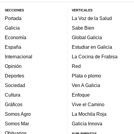
SECCIONES
VERTICALES
Portada
La Voz de la Salud
Galicia
Sabe Bien
Economía
Global Galicia
España
Estudiar en Galicia
Internacional
La Cocina de Frabisa
Opinión
Red
Deportes
Plata o plomo
Sociedad
Ven A Galicia
Cultura
Enfoque
Gráficos
Vive el Camino
Somos Agro
La Mochila Roja
Somos Mar
Galicia Innova
Obituarios
SUPLEMENTOS