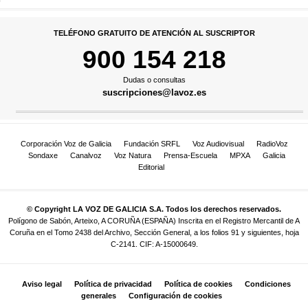
TELÉFONO GRATUITO DE ATENCIÓN AL SUSCRIPTOR
900 154 218
Dudas o consultas
suscripciones@lavoz.es
Corporación Voz de Galicia
Fundación SRFL
Voz Audiovisual
RadioVoz
Sondaxe
Canalvoz
Voz Natura
Prensa-Escuela
MPXA
Galicia
Editorial
© Copyright LA VOZ DE GALICIA S.A. Todos los derechos reservados.
Polígono de Sabón, Arteixo, A CORUÑA (ESPAÑA) Inscrita en el Registro Mercantil de A
Coruña en el Tomo 2438 del Archivo, Sección General, a los folios 91 y siguientes, hoja
C-2141. CIF: A-15000649.
Aviso legal
Política de privacidad
Política de cookies
Condiciones
generales
Configuración de cookies