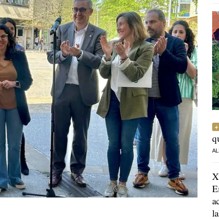
q
AL
X
E
a
l