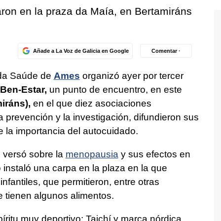
aron en la praza da Maía, en Bertamiráns
Añade a La Voz de Galicia en Google
Comentar ·
 da Saúde de
Ames
organizó ayer por tercer
 Ben-Estar,
un punto de encuentro, en este
iráns),
en el que diez asociaciones
a prevención y la investigación, difundieron sus
e la importancia del autocuidado.
l versó sobre la
menopausia
y sus efectos en
o instaló una carpa en la plaza en la que
nfantiles, que permitieron, entre otras
 tienen algunos alimentos.
itu muy deportivo: Taichí y marca nórdica.