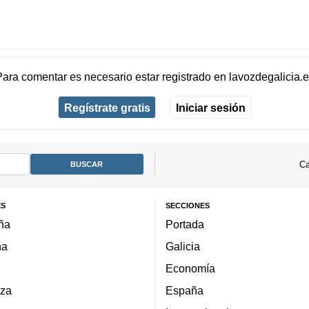
Para comentar es necesario
estar registrado
en
lavozdegalicia.
Regístrate gratis
Iniciar sesión
Ca
ES
SECCIONES
ña
Portada
ña
Galicia
Economía
za
España