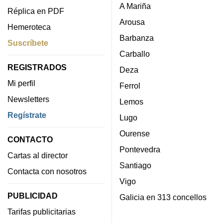
A Mariña
Réplica en PDF
Arousa
Hemeroteca
Barbanza
Suscríbete
Carballo
REGISTRADOS
Deza
Mi perfil
Ferrol
Newsletters
Lemos
Regístrate
Lugo
Ourense
CONTACTO
Pontevedra
Cartas al director
Santiago
Contacta con nosotros
Vigo
PUBLICIDAD
Galicia en 313 concellos
Tarifas publicitarias