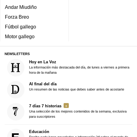
Andar Miudiño
Forza Breo
Fútbol gallego
Motor gallego
NEWSLETTERS
Hoy en La Voz
La información más destacada del día, de lunes a viernes a primera
hora de la mañana
Al final del día
Un resumen de las noticias que debes saber antes de acostarte
7 días 7 historias
Una selección de los mejores contenidos de la semana, exclusiva
para suscriptores
Educación