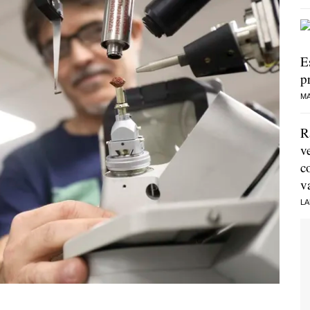
E
p
MA
R
v
c
v
LA