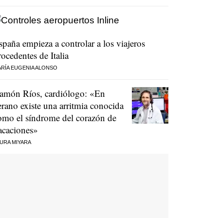
spaña empieza a controlar a los viajeros
rocedentes de Italia
RÍA EUGENIA ALONSO
amón Ríos, cardiólogo: «En
erano existe una arritmia conocida
omo el síndrome del corazón de
acaciones»
URA MIYARA