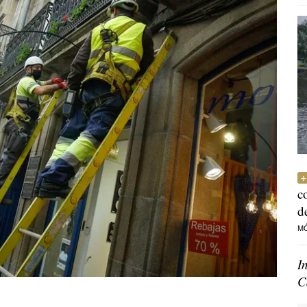
c
d
M
I
C