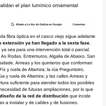
alidan el plan lumínico ornamental
Añade a La Voz de Galicia en Google
Comentar ·
da fibra óptica en el casco viejo sigue adelante
 extensión ya han llegado a la sexta fase
,
 ya sea para una intervención total o parcial.
as As Rodas, Entremuros, Algalia de Abaixo, San
rsidade,
Ameas
y los quinteros que conforman
 Fiz y
ruela
de Altamira; la rúa Preguntoiro,
rúa y
ruela
de Altamira; y las calles
Ameas
y
rtura suficiente para atender todos los posibles
a necesidad de futuras ampliaciones, por lo que
iseño de la red de distribución
que incide
s a instalar y de cables y de fusiones.