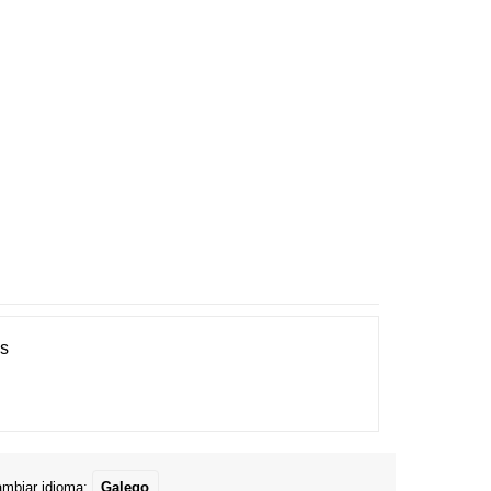
es
mbiar idioma:
Galego