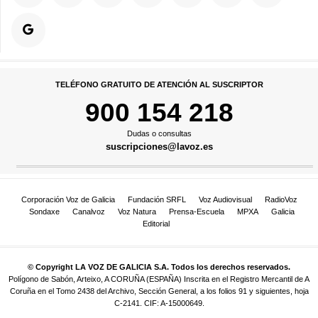
TELÉFONO GRATUITO DE ATENCIÓN AL SUSCRIPTOR
900 154 218
Dudas o consultas
suscripciones@lavoz.es
Corporación Voz de Galicia
Fundación SRFL
Voz Audiovisual
RadioVoz
Sondaxe
Canalvoz
Voz Natura
Prensa-Escuela
MPXA
Galicia
Editorial
© Copyright LA VOZ DE GALICIA S.A. Todos los derechos reservados.
Polígono de Sabón, Arteixo, A CORUÑA (ESPAÑA) Inscrita en el Registro Mercantil de A
Coruña en el Tomo 2438 del Archivo, Sección General, a los folios 91 y siguientes, hoja
C-2141. CIF: A-15000649.