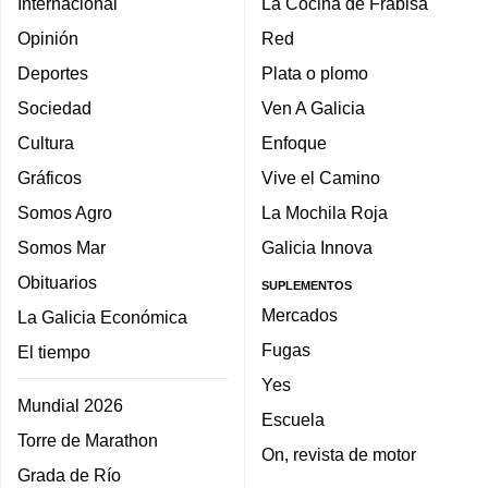
Internacional
La Cocina de Frabisa
Opinión
Red
Deportes
Plata o plomo
Sociedad
Ven A Galicia
Cultura
Enfoque
Gráficos
Vive el Camino
Somos Agro
La Mochila Roja
Somos Mar
Galicia Innova
Obituarios
SUPLEMENTOS
Mercados
La Galicia Económica
Fugas
El tiempo
Yes
Mundial 2026
Escuela
Torre de Marathon
On, revista de motor
Grada de Río