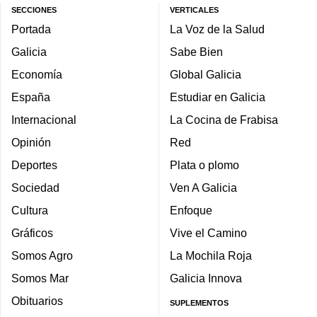
SECCIONES
VERTICALES
Portada
La Voz de la Salud
Galicia
Sabe Bien
Economía
Global Galicia
España
Estudiar en Galicia
Internacional
La Cocina de Frabisa
Opinión
Red
Deportes
Plata o plomo
Sociedad
Ven A Galicia
Cultura
Enfoque
Gráficos
Vive el Camino
Somos Agro
La Mochila Roja
Somos Mar
Galicia Innova
Obituarios
SUPLEMENTOS