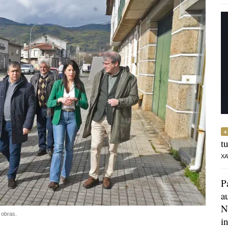
t
XA
P
a
N
 obras.
i