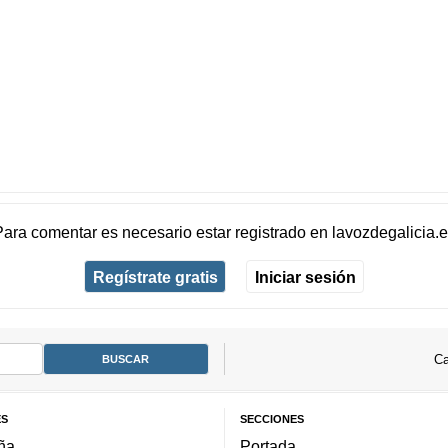
Para comentar es necesario
estar registrado
en
lavozdegalicia.
Regístrate gratis
Iniciar sesión
Ca
ES
SECCIONES
ña
Portada