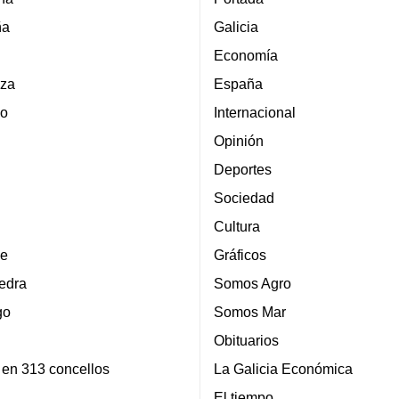
ña
Galicia
Economía
za
España
lo
Internacional
Opinión
Deportes
Sociedad
Cultura
e
Gráficos
edra
Somos Agro
go
Somos Mar
Obituarios
 en 313 concellos
La Galicia Económica
El tiempo