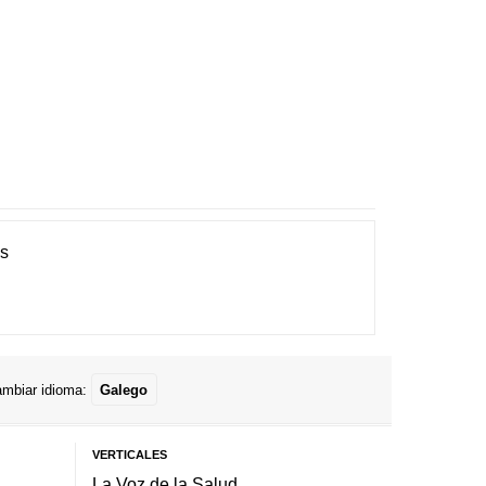
es
mbiar idioma:
Galego
VERTICALES
La Voz de la Salud