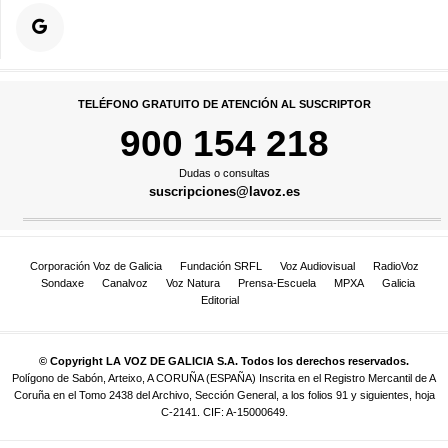
TELÉFONO GRATUITO DE ATENCIÓN AL SUSCRIPTOR
900 154 218
Dudas o consultas
suscripciones@lavoz.es
Corporación Voz de Galicia
Fundación SRFL
Voz Audiovisual
RadioVoz
Sondaxe
Canalvoz
Voz Natura
Prensa-Escuela
MPXA
Galicia
Editorial
© Copyright LA VOZ DE GALICIA S.A. Todos los derechos reservados.
Polígono de Sabón, Arteixo, A CORUÑA (ESPAÑA) Inscrita en el Registro Mercantil de A
Coruña en el Tomo 2438 del Archivo, Sección General, a los folios 91 y siguientes, hoja
C-2141. CIF: A-15000649.