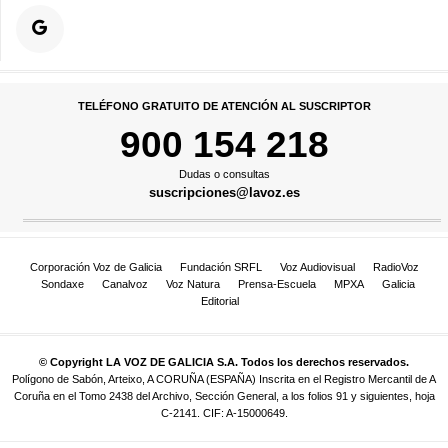
TELÉFONO GRATUITO DE ATENCIÓN AL SUSCRIPTOR
900 154 218
Dudas o consultas
suscripciones@lavoz.es
Corporación Voz de Galicia
Fundación SRFL
Voz Audiovisual
RadioVoz
Sondaxe
Canalvoz
Voz Natura
Prensa-Escuela
MPXA
Galicia
Editorial
© Copyright LA VOZ DE GALICIA S.A. Todos los derechos reservados.
Polígono de Sabón, Arteixo, A CORUÑA (ESPAÑA) Inscrita en el Registro Mercantil de A
Coruña en el Tomo 2438 del Archivo, Sección General, a los folios 91 y siguientes, hoja
C-2141. CIF: A-15000649.