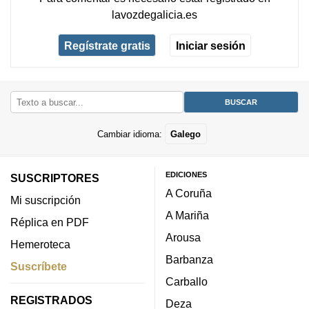
lavozdegalicia.es
Regístrate gratis
Iniciar sesión
Cambiar idioma:
Galego
EDICIONES
SUSCRIPTORES
A Coruña
Mi suscripción
A Mariña
Réplica en PDF
Arousa
Hemeroteca
Barbanza
Suscríbete
Carballo
REGISTRADOS
Deza