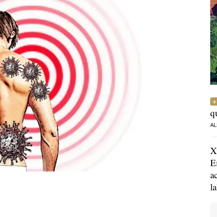
q
AL
X
E
a
l