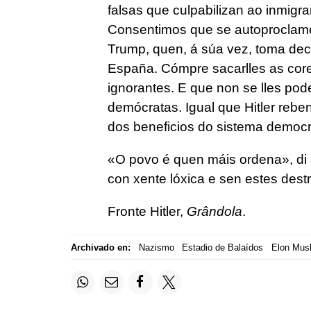
falsas que culpabilizan ao inmigra
Consentimos que se autoproclame
Trump, quen, á súa vez, toma dec
España. Cómpre sacarlles as core
ignorantes. E que non se lles pod
demócratas. Igual que Hitler reb
dos beneficios do sistema democr
«O povo é quen máis ordena», di a
con xente lóxica e sen estes dest
Fronte Hitler,
Grândola
.
Archivado en:
Nazismo
Estadio de Balaídos
Elon Mus