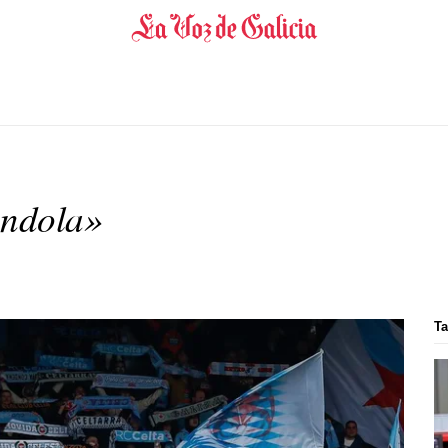
ândola»
Ta