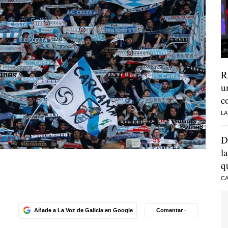
R
u
c
LA
D
l
q
CA
Añade a La Voz de Galicia en Google
Comentar ·