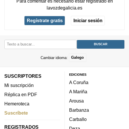
Para comentar es necesario
estar registrado
en
lavozdegalicia.es
Regístrate gratis
Iniciar sesión
Cambiar idioma:
Galego
EDICIONES
SUSCRIPTORES
A Coruña
Mi suscripción
A Mariña
Réplica en PDF
Arousa
Hemeroteca
Barbanza
Suscríbete
Carballo
REGISTRADOS
Deza