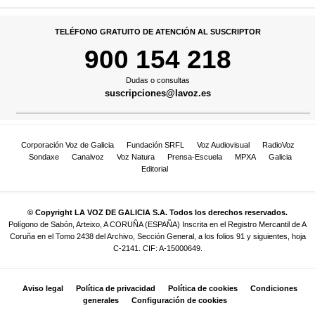
TELÉFONO GRATUITO DE ATENCIÓN AL SUSCRIPTOR
900 154 218
Dudas o consultas
suscripciones@lavoz.es
Corporación Voz de Galicia
Fundación SRFL
Voz Audiovisual
RadioVoz
Sondaxe
Canalvoz
Voz Natura
Prensa-Escuela
MPXA
Galicia
Editorial
© Copyright LA VOZ DE GALICIA S.A. Todos los derechos reservados.
Polígono de Sabón, Arteixo, A CORUÑA (ESPAÑA) Inscrita en el Registro Mercantil de A
Coruña en el Tomo 2438 del Archivo, Sección General, a los folios 91 y siguientes, hoja
C-2141. CIF: A-15000649.
Aviso legal
Política de privacidad
Política de cookies
Condiciones
generales
Configuración de cookies