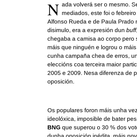
N
ada volverá ser o mesmo. S
mediados, este foi o febreir
Alfonso Rueda e de Paula Prado n
disimulo, era a expresión dun
buff
chegaba a camisa ao corpo pero s
máis que ninguén e logrou o máis d
cunha campaña chea de erros, un
eleccións coa terceira maior parti
2005 e 2009. Nesa diferenza de pa
oposición.
Os populares foron máis unha vez 
ideolóxica, imposible de bater p
BNG
que superou o 30 % dos vo
dunha oposición inédita, máis no