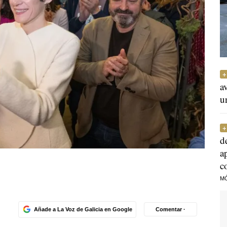
a
u
d
a
c
M
Añade a La Voz de Galicia en Google
Comentar ·