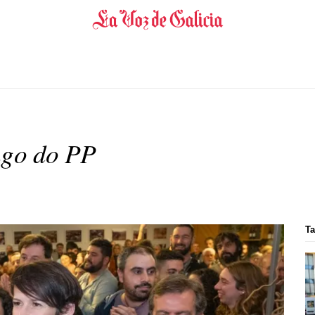
ngo do PP
Ta