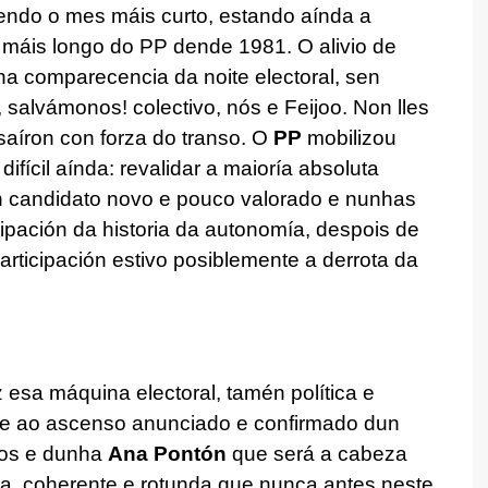
endo o mes máis curto, estando aínda a
o máis longo do PP dende 1981. O alivio de
a comparecencia da noite electoral, sen
, salvámonos! colectivo, nós e Feijoo. Non lles
aíron con forza do transo. O
PP
mobilizou
ifícil aínda: revalidar a maioría absoluta
 candidato novo e pouco valorado e nunhas
cipación da historia da autonomía, despois de
rticipación estivo posiblemente a derrota da
esa máquina electoral, tamén política e
ese ao ascenso anunciado e confirmado dun
tos e dunha
Ana Pontón
que será a cabeza
va, coherente e rotunda que nunca antes neste