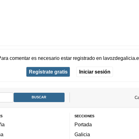
Para comentar es necesario
estar registrado
en
lavozdegalicia.
Regístrate gratis
Iniciar sesión
Ca
ES
SECCIONES
ña
Portada
ña
Galicia