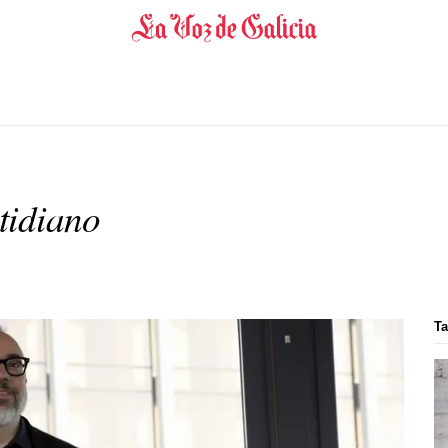
otidiano
Ta