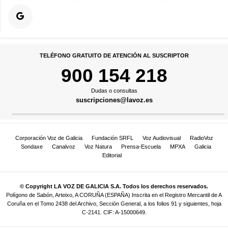
TELÉFONO GRATUITO DE ATENCIÓN AL SUSCRIPTOR
900 154 218
Dudas o consultas
suscripciones@lavoz.es
Corporación Voz de Galicia
Fundación SRFL
Voz Audiovisual
RadioVoz
Sondaxe
Canalvoz
Voz Natura
Prensa-Escuela
MPXA
Galicia
Editorial
© Copyright LA VOZ DE GALICIA S.A. Todos los derechos reservados.
Polígono de Sabón, Arteixo, A CORUÑA (ESPAÑA) Inscrita en el Registro Mercantil de A
Coruña en el Tomo 2438 del Archivo, Sección General, a los folios 91 y siguientes, hoja
C-2141. CIF: A-15000649.