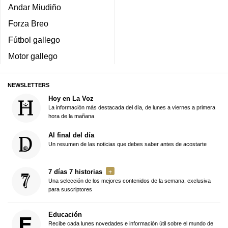
Andar Miudiño
Forza Breo
Fútbol gallego
Motor gallego
NEWSLETTERS
Hoy en La Voz
La información más destacada del día, de lunes a viernes a primera
hora de la mañana
Al final del día
Un resumen de las noticias que debes saber antes de acostarte
7 días 7 historias
Una selección de los mejores contenidos de la semana, exclusiva
para suscriptores
Educación
Recibe cada lunes novedades e información útil sobre el mundo de