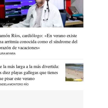
amón Ríos, cardiólogo: «En verano existe
na arritmia conocida como el síndrome del
orazón de vacaciones»
URA MIYARA
e la más larga a la más divertida:
as diez playas gallegas que tienes
ue pisar este verano
NDELA MONTERO RÍO