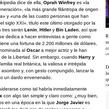
kipedia dice de ella,
Oprah Winfrey
es «la
neración», «la más grande filántropa de origen
ca» y «una de las cuatro personas que han
el siglo XXI», título este último otorgado por la
s tres serán
Lenin
,
Hitler
y
Bin Laden
, así que
R
se dedica a hacer entrevistas a gente como
u
tiene una fortuna de 2.200 millones de dólares,
c
o nominada al
Oscar
a mejor actriz y le han
LA
l de la Libertad. Sin embargo, cuando
Harry y
milia real británica, la valiosa e intrépida
D
de asombro y, con gesto compungido, lanzar la
l
do un dardo envenenado.
q
CA
nsiderarse como tal habría inmediatamente
x
con algo tan simple y claro como: ¿muy bien,
os en una época en la que
Jorge Javier
es