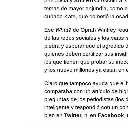
periodista y
Ana Rosa
escritora, 
temas de mayor enjundia, como el
cuñada Kate, que cometió la osad
Ese
What?
de Oprah Winfrey resum
de las redes sociales y los
mass 
piedra y esperar que el agredido
quienes deben certificar sus insidi
los que tienen que probar su ino
y los nueve millones ya están en el
Claro que tampoco ayuda que el h
comparaba con un artículo de hig
preguntas de los periodistas (los 
inteligente y respondió con un c
bien en
Twitter
, ni en
Facebook
,