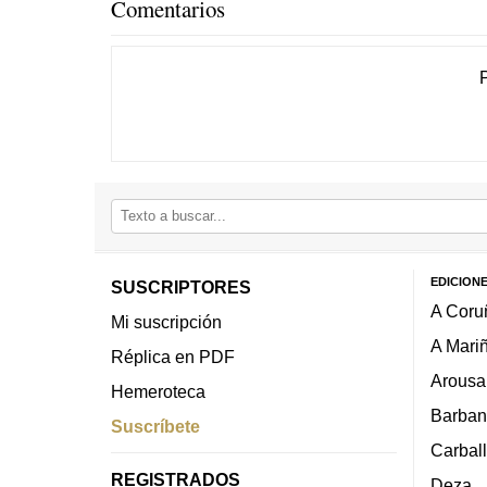
Comentarios
EDICION
SUSCRIPTORES
A Coru
Mi suscripción
A Mari
Réplica en PDF
Arousa
Hemeroteca
Barban
Suscríbete
Carbal
REGISTRADOS
Deza