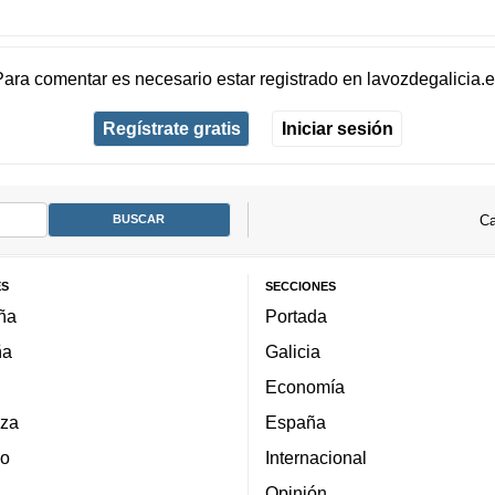
Para comentar es necesario
estar registrado
en
lavozdegalicia.
Regístrate gratis
Iniciar sesión
Ca
ES
SECCIONES
ña
Portada
ña
Galicia
Economía
za
España
lo
Internacional
Opinión