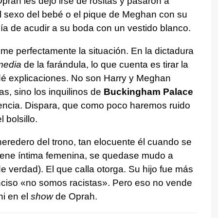
Oprah les dejó irse de rositas y pasaron a
 sexo del bebé o el pique de Meghan con su
ía de acudir a su boda con un vestido blanco.
e perfectamente la situación. En la dictadura
media
de la farándula, lo que cuenta es tirar la
 dé explicaciones. No son Harry y Meghan
as, sino los inquilinos de
Buckingham Palace
cencia. Dispara, que como poco haremos ruido
 bolsillo.
eredero del trono, tan elocuente él cuando se
iene íntima femenina, se quedase mudo a
de verdad). El que calla otorga. Su hijo fue más
onciso «no somos racistas». Pero eso no vende
 ni en el
show
de Oprah.