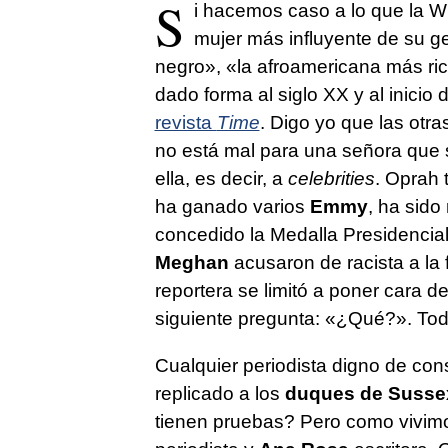
S
i hacemos caso a lo que la Wi
mujer más influyente de su ge
negro», «la afroamericana más ri
dado forma al siglo XX y al inicio d
revista
Time
. Digo yo que las otra
no está mal para una señora que 
ella, es decir, a
celebrities
. Oprah 
ha ganado varios
Emmy
, ha sid
concedido la Medalla Presidencia
Meghan
acusaron de racista a la fa
reportera se limitó a poner cara 
siguiente pregunta: «¿Qué?». To
Cualquier periodista digno de co
replicado a los
duques de Susse
tienen pruebas? Pero como vivim