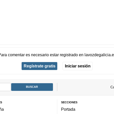
Para comentar es necesario
estar registrado
en
lavozdegalicia.
Regístrate gratis
Iniciar sesión
Ca
ES
SECCIONES
ña
Portada