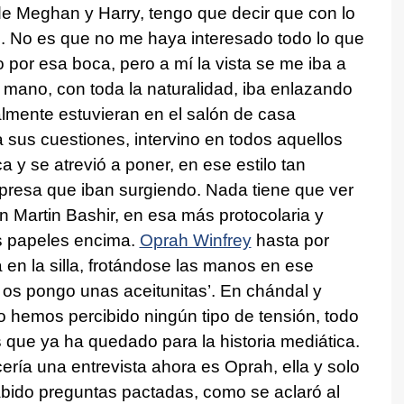
de Meghan y Harry, tengo que decir que con lo
 No es que no me haya interesado todo lo que
por esa boca, pero a mí la vista se me iba a
 mano, con toda la naturalidad, iba enlazando
almente estuvieran en el salón de casa
 sus cuestiones, intervino en todos aquellos
 y se atrevió a poner, en ese estilo tan
rpresa que iban surgiendo. Nada tiene que ver
n Martin Bashir, en esa más protocolaria y
os papeles encima.
Oprah Winfrey
hasta por
n la silla, frotándose las manos en ese
 os pongo unas aceitunitas’. En chándal y
no hemos percibido ningún tipo de tensión, todo
os que ya ha quedado para la historia mediática.
ría una entrevista ahora es Oprah, ella y solo
bido preguntas pactadas, como se aclaró al