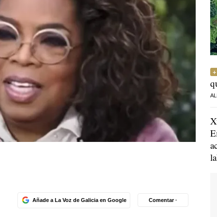
q
AL
X
E
a
l
Añade a La Voz de Galicia en Google
Comentar ·