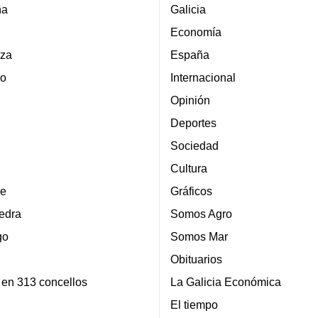
ña
Galicia
Economía
za
España
lo
Internacional
Opinión
Deportes
Sociedad
Cultura
e
Gráficos
edra
Somos Agro
go
Somos Mar
Obituarios
 en 313 concellos
La Galicia Económica
El tiempo