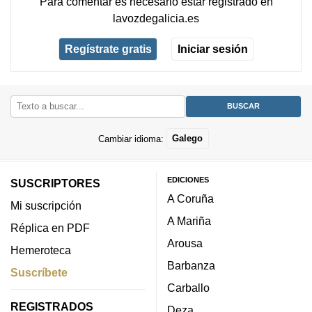
Para comentar es necesario
estar registrado
en
lavozdegalicia.es
Regístrate gratis
Iniciar sesión
Cambiar idioma:
Galego
EDICIONES
SUSCRIPTORES
A Coruña
Mi suscripción
A Mariña
Réplica en PDF
Arousa
Hemeroteca
Barbanza
Suscríbete
Carballo
REGISTRADOS
Deza