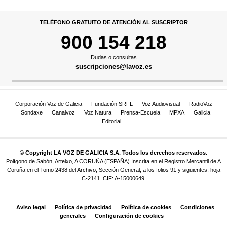
TELÉFONO GRATUITO DE ATENCIÓN AL SUSCRIPTOR
900 154 218
Dudas o consultas
suscripciones@lavoz.es
Corporación Voz de Galicia
Fundación SRFL
Voz Audiovisual
RadioVoz
Sondaxe
Canalvoz
Voz Natura
Prensa-Escuela
MPXA
Galicia
Editorial
© Copyright LA VOZ DE GALICIA S.A. Todos los derechos reservados.
Polígono de Sabón, Arteixo, A CORUÑA (ESPAÑA) Inscrita en el Registro Mercantil de A
Coruña en el Tomo 2438 del Archivo, Sección General, a los folios 91 y siguientes, hoja
C-2141. CIF: A-15000649.
Aviso legal
Política de privacidad
Política de cookies
Condiciones
generales
Configuración de cookies