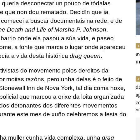
só quería desconectar un pouco de tódalas
e que non dou rematado. Decidín que ía
 comecei a buscar documentais na rede, e de
he Death and Life of Marsha P. Johnson
,
o barrio onde ela pasou a súa vida, e paseo
 nome, a fonte que marca o lugar onde apareceu
a
cía a vida desta histórica
drag queen
.
u
tivistas do movemento polos dereitos da
r moitas razóns, pero unha delas é o feito de
d
Stonewall Inn de Nova York, tal día coma hoxe,
a
olicial que marcou a orixe da loita organizada
c
n dos detonantes dos diferentes movementos
M
durante este mes de xuño celebremos a festa do
nha muller cunha vida complexa, unha
drag