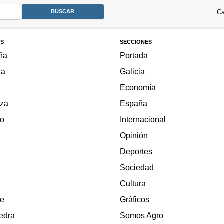
Ca
ES
SECCIONES
ña
Portada
ña
Galicia
Economía
za
España
lo
Internacional
Opinión
Deportes
Sociedad
Cultura
e
Gráficos
edra
Somos Agro