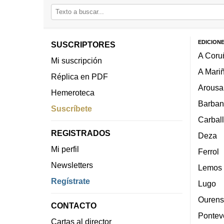
EDICION
SUSCRIPTORES
A Coru
Mi suscripción
A Mari
Réplica en PDF
Arousa
Hemeroteca
Barban
Suscríbete
Carbal
REGISTRADOS
Deza
Mi perfil
Ferrol
Newsletters
Lemos
Regístrate
Lugo
Ourens
CONTACTO
Pontev
Cartas al director