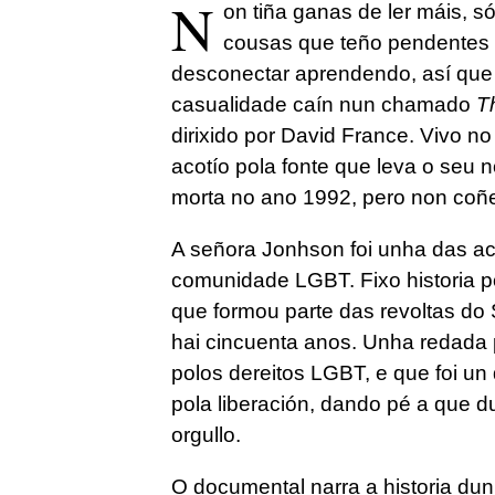
N
on tiña ganas de ler máis, 
cousas que teño pendentes 
desconectar aprendendo, así que
casualidade caín nun chamado
T
dirixido por David France. Vivo n
acotío pola fonte que leva o seu
morta no ano 1992, pero non coñe
A señora Jonhson foi unha das ac
comunidade LGBT. Fixo historia po
que formou parte das revoltas do 
hai cincuenta anos. Unha redada p
polos dereitos LGBT, e que foi u
pola liberación, dando pé a que 
orgullo.
O documental narra a historia du