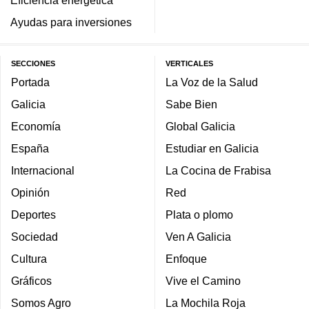
Eficiencia energética
Ayudas para inversiones
SECCIONES
VERTICALES
Portada
La Voz de la Salud
Galicia
Sabe Bien
Economía
Global Galicia
España
Estudiar en Galicia
Internacional
La Cocina de Frabisa
Opinión
Red
Deportes
Plata o plomo
Sociedad
Ven A Galicia
Cultura
Enfoque
Gráficos
Vive el Camino
Somos Agro
La Mochila Roja