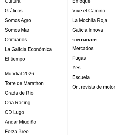
Cultura
Enfoque
Gráficos
Vive el Camino
Somos Agro
La Mochila Roja
Somos Mar
Galicia Innova
Obituarios
SUPLEMENTOS
Mercados
La Galicia Económica
Fugas
El tiempo
Yes
Mundial 2026
Escuela
Torre de Marathon
On, revista de motor
Grada de Río
Opa Racing
CD Lugo
Andar Miudiño
Forza Breo