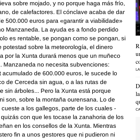
nieva sobre mojado, y no porque haga más frío,
no, de calefactores. El cónclave acaba de dar
e 500.000 euros para «garantir a viabilidade»
rno Manzaneda. La ayuda es a fondo perdido
solo es rentable, se pongan como se pongan, si
R
 potestad sobre la meteorología, el dinero
u
pada por la Xunta durará menos que un muñeco
c
s. Manzaneda no necesita subvenciones:
LA
it acumulado de 600.000 euros, le sucede lo
co de Cerceda sin agua, o a las rutas de
D
 sin árboles... Pero la Xunta está porque
l
 ni son, sobre la montaña ourensana. Lo de
q
cueste a los gallegos, parte de los cuales -
CA
quizás con que les tocase la zanahoria de los
ñan en los consellos de la Xunta. Mientras
tero fin a unos gestores que ni pudieron ni