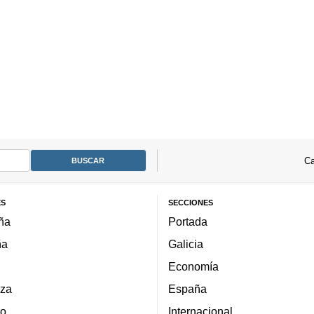
Ca
ES
SECCIONES
ña
Portada
ña
Galicia
Economía
za
España
lo
Internacional