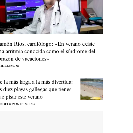
amón Ríos, cardiólogo: «En verano existe
na arritmia conocida como el síndrome del
orazón de vacaciones»
URA MIYARA
e la más larga a la más divertida:
as diez playas gallegas que tienes
ue pisar este verano
NDELA MONTERO RÍO