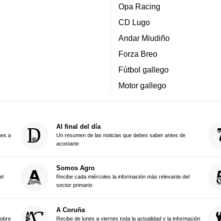
Opa Racing
CD Lugo
Andar Miudiño
Forza Breo
Fútbol gallego
Motor gallego
Al final del día
nes a
Un resumen de las noticias que debes saber antes de
acostarte
Somos Agro
el
Recibe cada miércoles la información más relevante del
sector primario
A Coruña
sobre
Recibe de lunes a viernes toda la actualidad y la información