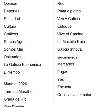
Opinión
Red
Deportes
Plata o plomo
Sociedad
Ven A Galicia
Cultura
Enfoque
Gráficos
Vive el Camino
Somos Agro
La Mochila Roja
Somos Mar
Galicia Innova
Obituarios
SUPLEMENTOS
Mercados
La Galicia Económica
Fugas
El tiempo
Yes
Mundial 2026
Escuela
Torre de Marathon
On, revista de motor
Grada de Río
Opa Racing