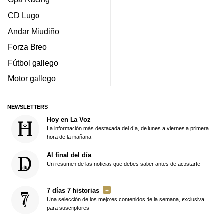
CD Lugo
Andar Miudiño
Forza Breo
Fútbol gallego
Motor gallego
NEWSLETTERS
Hoy en La Voz
La información más destacada del día, de lunes a viernes a primera
hora de la mañana
Al final del día
Un resumen de las noticias que debes saber antes de acostarte
7 días 7 historias
Una selección de los mejores contenidos de la semana, exclusiva
para suscriptores