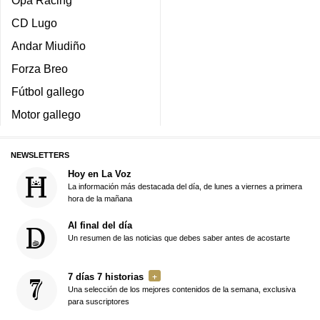
Opa Racing
CD Lugo
Andar Miudiño
Forza Breo
Fútbol gallego
Motor gallego
NEWSLETTERS
Hoy en La Voz
La información más destacada del día, de lunes a viernes a primera
hora de la mañana
Al final del día
Un resumen de las noticias que debes saber antes de acostarte
7 días 7 historias
Una selección de los mejores contenidos de la semana, exclusiva
para suscriptores