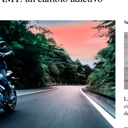
Ta
L
c
d