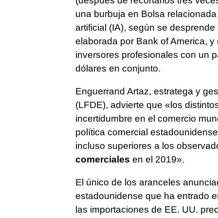
(después de recortarlos tres vece
una burbuja en Bolsa relacionada c
artificial (IA), según se desprend
elaborada por Bank of America, y 
inversores profesionales con un p
dólares en conjunto.
Enguerrand Artaz, estratega y gest
(LFDE), advierte que «los distinto
incertidumbre en el comercio mundi
política comercial estadounidense
incluso superiores a los observado
comerciales
en el 2019».
El único de los aranceles anuncia
estadounidense que ha entrado en
las importaciones de EE. UU. pre