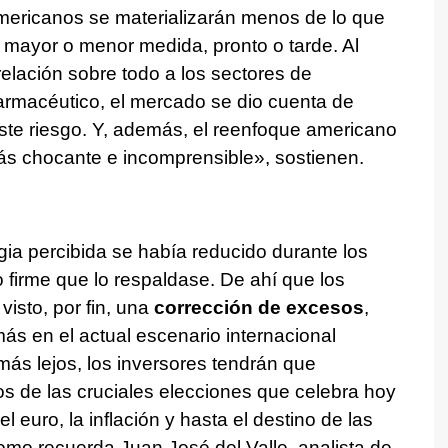
mericanos se materializarán menos de lo que
mayor o menor medida, pronto o tarde. Al
relación sobre todo a los sectores de
armacéutico, el mercado se dio cuenta de
ste riesgo. Y, además, el reenfoque americano
ás chocante e incomprensible», sostienen.
gia percibida se había reducido durante los
 firme que lo respaldase. De ahí que los
isto, por fin, una
corrección de excesos
,
ás en el actual escenario internacional
más lejos, los inversores tendrán que
s de las cruciales elecciones que celebra hoy
l euro, la inflación y hasta el destino de las
como recuerda Juan José del Valle, analista de