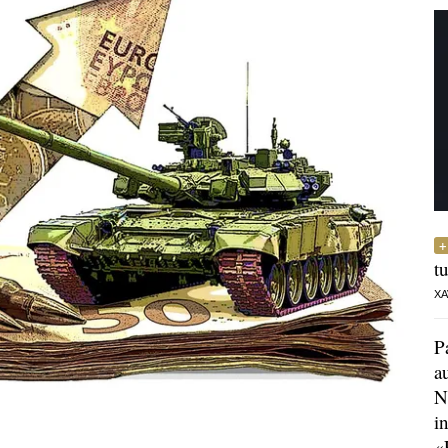
t
XA
P
a
N
i
«