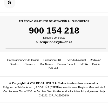
TELÉFONO GRATUITO DE ATENCIÓN AL SUSCRIPTOR
900 154 218
Dudas o consultas
suscripciones@lavoz.es
Corporación Voz de Galicia
Fundación SRFL
Voz Audiovisual
RadioVoz
Sondaxe
Canalvoz
Voz Natura
Prensa-Escuela
MPXA
Galicia
Editorial
© Copyright LA VOZ DE GALICIA S.A. Todos los derechos reservados.
Polígono de Sabón, Arteixo, A CORUÑA (ESPAÑA) Inscrita en el Registro Mercantil de A
Coruña en el Tomo 2438 del Archivo, Sección General, a los folios 91 y siguientes, hoja
C-2141. CIF: A-15000649.