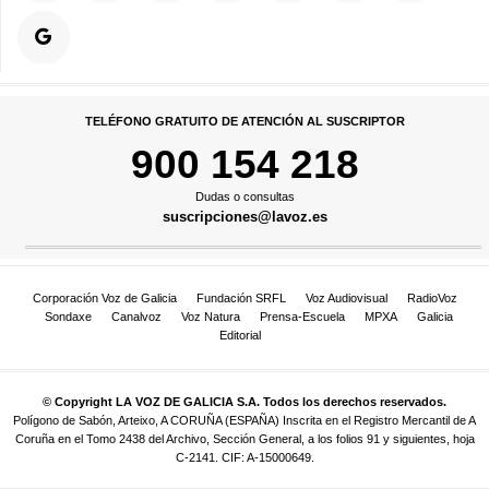
TELÉFONO GRATUITO DE ATENCIÓN AL SUSCRIPTOR
900 154 218
Dudas o consultas
suscripciones@lavoz.es
Corporación Voz de Galicia
Fundación SRFL
Voz Audiovisual
RadioVoz
Sondaxe
Canalvoz
Voz Natura
Prensa-Escuela
MPXA
Galicia
Editorial
© Copyright LA VOZ DE GALICIA S.A. Todos los derechos reservados.
Polígono de Sabón, Arteixo, A CORUÑA (ESPAÑA) Inscrita en el Registro Mercantil de A
Coruña en el Tomo 2438 del Archivo, Sección General, a los folios 91 y siguientes, hoja
C-2141. CIF: A-15000649.