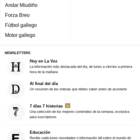
Andar Miudiño
Forza Breo
Fútbol gallego
Motor gallego
NEWSLETTERS
Hoy en La Voz
La información más destacada del día, de lunes a viernes a primera
hora de la mañana
Al final del día
Un resumen de las noticias que debes saber antes de acostarte
7 días 7 historias
Una selección de los mejores contenidos de la semana, exclusiva
para suscriptores
Educación
Recibe cada lunes novedades e información útil sobre el mundo de