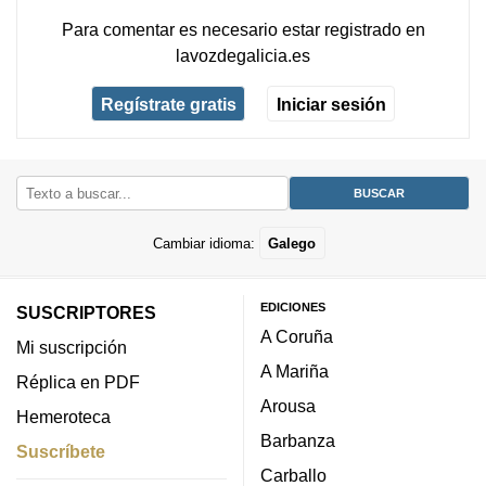
Para comentar es necesario
estar registrado
en
lavozdegalicia.es
Regístrate gratis
Iniciar sesión
Cambiar idioma:
Galego
EDICIONES
SUSCRIPTORES
A Coruña
Mi suscripción
A Mariña
Réplica en PDF
Arousa
Hemeroteca
Barbanza
Suscríbete
Carballo