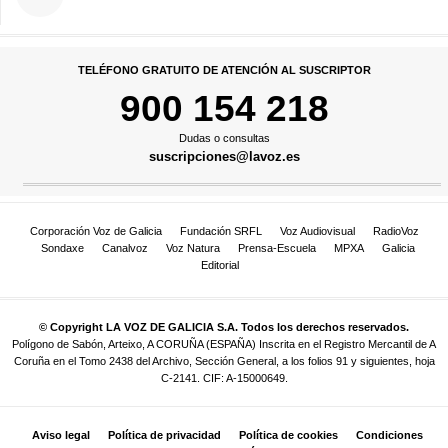
TELÉFONO GRATUITO DE ATENCIÓN AL SUSCRIPTOR
900 154 218
Dudas o consultas
suscripciones@lavoz.es
Corporación Voz de Galicia
Fundación SRFL
Voz Audiovisual
RadioVoz
Sondaxe
Canalvoz
Voz Natura
Prensa-Escuela
MPXA
Galicia
Editorial
© Copyright LA VOZ DE GALICIA S.A. Todos los derechos reservados.
Polígono de Sabón, Arteixo, A CORUÑA (ESPAÑA) Inscrita en el Registro Mercantil de A
Coruña en el Tomo 2438 del Archivo, Sección General, a los folios 91 y siguientes, hoja
C-2141. CIF: A-15000649.
Aviso legal
Política de privacidad
Política de cookies
Condiciones