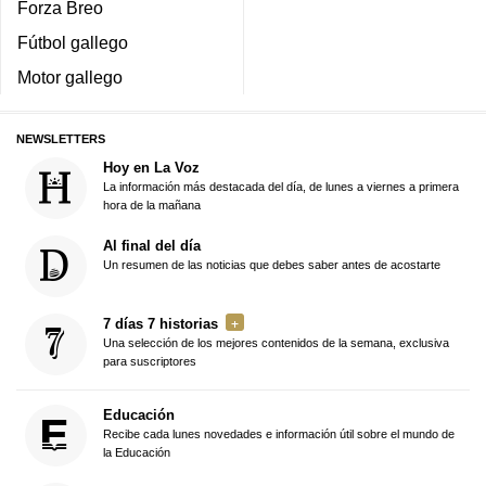
Forza Breo
Fútbol gallego
Motor gallego
NEWSLETTERS
Hoy en La Voz
La información más destacada del día, de lunes a viernes a primera
hora de la mañana
Al final del día
Un resumen de las noticias que debes saber antes de acostarte
7 días 7 historias
Una selección de los mejores contenidos de la semana, exclusiva
para suscriptores
Educación
Recibe cada lunes novedades e información útil sobre el mundo de
la Educación