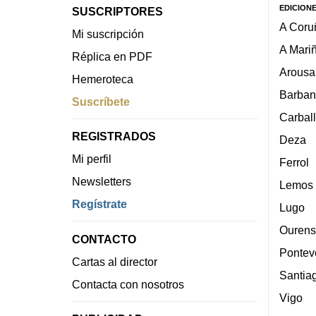
EDICION
SUSCRIPTORES
A Coru
Mi suscripción
A Mari
Réplica en PDF
Arousa
Hemeroteca
Barban
Suscríbete
Carbal
REGISTRADOS
Deza
Mi perfil
Ferrol
Newsletters
Lemos
Regístrate
Lugo
Ourens
CONTACTO
Pontev
Cartas al director
Santia
Contacta con nosotros
Vigo