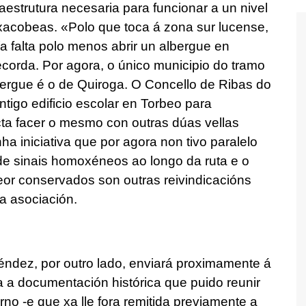
aestrutura necesaria para funcionar a un nivel
acobeas. «Polo que toca á zona sur lucense,
a falta polo menos abrir un albergue en
corda. Por agora, o único municipio do tramo
bergue é o de Quiroga. O Concello de Ribas do
antigo edificio escolar en Torbeo para
cta facer o mesmo con outras dúas vellas
a iniciativa que por agora non tivo paralelo
de sinais homoxéneos ao longo da ruta e o
eor conservados son outras reivindicacións
a asociación.
éndez, por outro lado, enviará proximamente á
a a documentación histórica que puido reunir
no -e que xa lle fora remitida previamente a