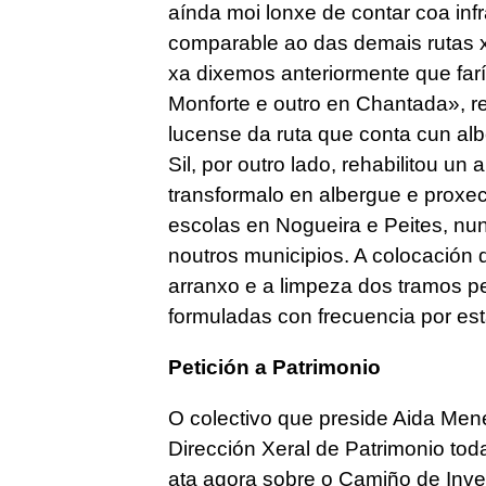
aínda moi lonxe de contar coa infr
comparable ao das demais rutas x
xa dixemos anteriormente que farí
Monforte e outro en Chantada», re
lucense da ruta que conta cun al
Sil, por outro lado, rehabilitou un 
transformalo en albergue e proxe
escolas en Nogueira e Peites, nunh
noutros municipios. A colocación 
arranxo e a limpeza dos tramos p
formuladas con frecuencia por est
Petición a Patrimonio
O colectivo que preside Aida Men
Dirección Xeral de Patrimonio tod
ata agora sobre o Camiño de Inver