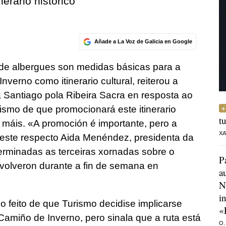
nerario histórico
Añade a La Voz de Galicia en Google
n de albergues son medidas básicas para a
nverno como itinerario cultural, reiterou a
 Santiago pola Ribeira Sacra en resposta ao
ismo de que promocionará este itinerario
t
 máis. «A promoción é importante, pero a
XA
a este respecto Aida Menéndez, presidenta da
rminadas as terceiras xornadas sobre o
P
volveron durante a fin de semana en
a
N
i
 feito de que Turismo decidise implicarse
«
amiño de Inverno, pero sinala que a ruta está
O.