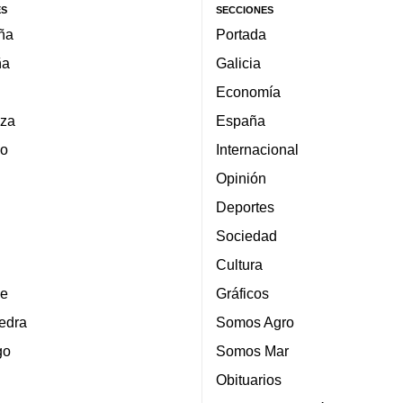
ES
SECCIONES
ña
Portada
ña
Galicia
Economía
za
España
lo
Internacional
Opinión
Deportes
Sociedad
Cultura
e
Gráficos
edra
Somos Agro
go
Somos Mar
Obituarios