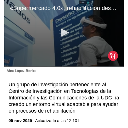
«Supermercado 4.0», rehabilitación desde el CITIC.
0
Álex López-Benito
seconds
of
4
Un grupo de investigación perteneciente al
minutes,
Centro de Investigación en Tecnologías de la
50
seconds
Información y las Comunicaciones de la UDC ha
creado un entorno virtual adaptable para ayudar
en procesos de rehabilitación
05 nov 2025
. Actualizado a las 12:10 h.