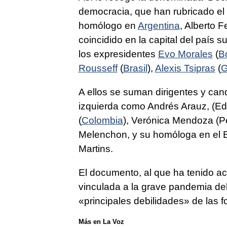
democracia, que han rubricado el
homólogo en
Argentina
, Alberto F
coincidido en la capital del país
los expresidentes
Evo Morales
(
Bo
Rousseff
(
Brasil
),
Alexis Tsipras
(
G
A ellos se suman dirigentes y can
izquierda como Andrés Arauz, (Ed
(
Colombia
), Verónica Mendoza (Pe
Melenchon, y su homóloga en el 
Martins.
El documento, al que ha tenido ac
vinculada a la grave pandemia de
«principales debilidades» de las f
Más en La Voz