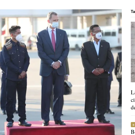
Ta
L
c
d
B