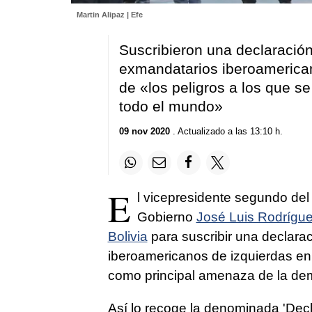
Martin Alipaz | Efe
Suscribieron una declaración
exmandatarios iberoamerican
de «los peligros a los que s
todo el mundo»
09 nov 2020
. Actualizado a las 13:10 h.
E
l vicepresidente segundo del 
Gobierno
José Luis Rodrígu
Bolivia
para suscribir una declara
iberoamericanos de izquierdas en 
como principal amenaza de la demo
Así lo recoge la denominada 'Decl