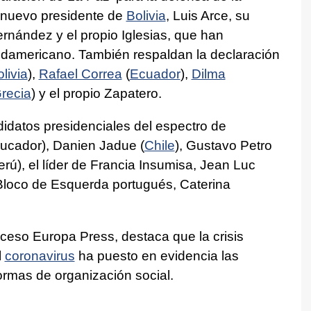
 nuevo presidente de
Bolivia
, Luis Arce, su
ernández y el propio Iglesias, que han
 sudamericano. También respaldan la declaración
livia
),
Rafael Correa
(
Ecuador
),
Dilma
recia
) y el propio Zapatero.
didatos presidenciales del espectro de
ucador), Danien Jadue (
Chile
), Gustavo Petro
rú), el líder de Francia Insumisa, Jean Luc
Bloco de Esquerda portugués, Caterina
ceso Europa Press, destaca que la crisis
l
coronavirus
ha puesto en evidencia las
ormas de organización social.