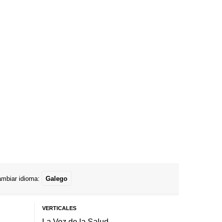
mbiar idioma:
Galego
VERTICALES
La Voz de la Salud