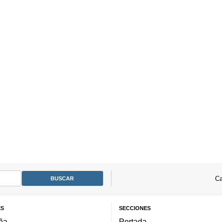
Ca
ES
SECCIONES
ña
Portada