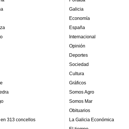
ña
Galicia
Economía
za
España
lo
Internacional
Opinión
Deportes
Sociedad
Cultura
e
Gráficos
edra
Somos Agro
go
Somos Mar
Obituarios
 en 313 concellos
La Galicia Económica
El tiempo