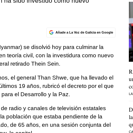
in ha sido investido como nuevo
Añade a La Voz de Galicia en Google
Myanmar) se disolvió hoy para culminar la
en teoría civil, con la investidura como nuevo
eral retirado Thein Sein.
R
anos, el general Than Shwe, que ha llevado el
u
c
últimos 19 años, rubricó el decreto por el que
ara el Desarrollo y la Paz.
LA
de radio y canales de televisión estatales
D
l
la población que estaba pendiente de la
q
tado, de 65 años, en una sesión conjunta del
CA