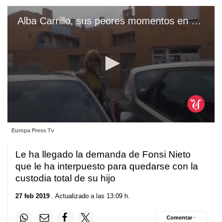
Alba Carrillo, sus peores momentos en su lucha con Fonsi
0
Europa Press Tv
seconds
of
1
Le ha llegado la demanda de Fonsi Nieto
minute,
15
que le ha interpuesto para quedarse con la
seconds
custodia total de su hijo
27 feb 2019
. Actualizado a las 13:09 h.
Comentar ·