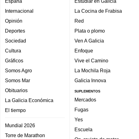
España
Estudiar en Galicia
Internacional
La Cocina de Frabisa
Opinión
Red
Deportes
Plata o plomo
Sociedad
Ven A Galicia
Cultura
Enfoque
Gráficos
Vive el Camino
Somos Agro
La Mochila Roja
Somos Mar
Galicia Innova
Obituarios
SUPLEMENTOS
Mercados
La Galicia Económica
Fugas
El tiempo
Yes
Mundial 2026
Escuela
Torre de Marathon