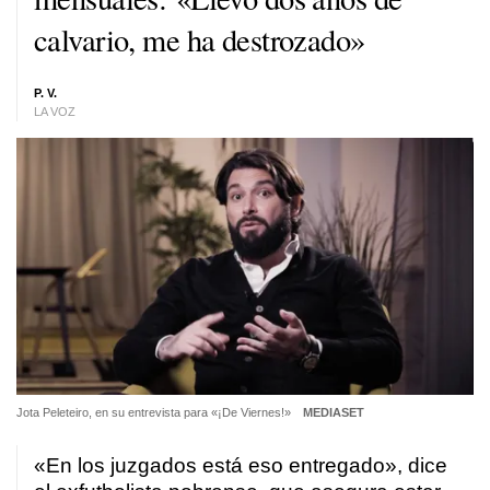
calvario, me ha destrozado»
P. V.
LA VOZ
Jota Peleteiro, en su entrevista para «¡De Viernes!»
MEDIASET
«En los juzgados está eso entregado», dice