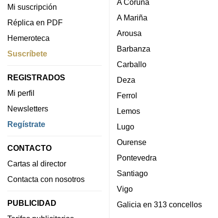
A Coruña
Mi suscripción
A Mariña
Réplica en PDF
Arousa
Hemeroteca
Barbanza
Suscríbete
Carballo
REGISTRADOS
Deza
Mi perfil
Ferrol
Newsletters
Lemos
Regístrate
Lugo
Ourense
CONTACTO
Pontevedra
Cartas al director
Santiago
Contacta con nosotros
Vigo
PUBLICIDAD
Galicia en 313 concellos