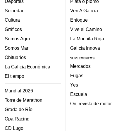
Deportes
Plata o plomo
Sociedad
Ven A Galicia
Cultura
Enfoque
Gráficos
Vive el Camino
Somos Agro
La Mochila Roja
Somos Mar
Galicia Innova
Obituarios
SUPLEMENTOS
Mercados
La Galicia Económica
Fugas
El tiempo
Yes
Mundial 2026
Escuela
Torre de Marathon
On, revista de motor
Grada de Río
Opa Racing
CD Lugo