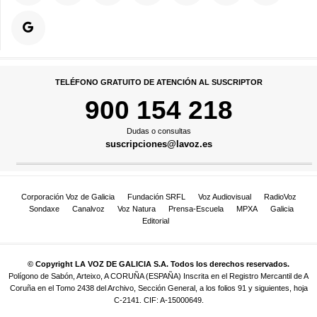
TELÉFONO GRATUITO DE ATENCIÓN AL SUSCRIPTOR
900 154 218
Dudas o consultas
suscripciones@lavoz.es
Corporación Voz de Galicia
Fundación SRFL
Voz Audiovisual
RadioVoz
Sondaxe
Canalvoz
Voz Natura
Prensa-Escuela
MPXA
Galicia
Editorial
© Copyright LA VOZ DE GALICIA S.A. Todos los derechos reservados.
Polígono de Sabón, Arteixo, A CORUÑA (ESPAÑA) Inscrita en el Registro Mercantil de A
Coruña en el Tomo 2438 del Archivo, Sección General, a los folios 91 y siguientes, hoja
C-2141. CIF: A-15000649.